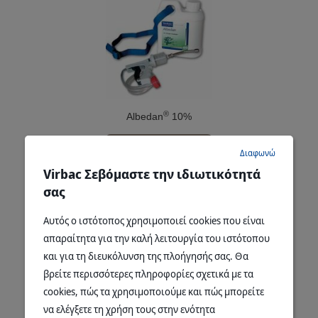
®
Albedan
10%
Διαβάστε περισσότερα
Διαφωνώ
Virbac Σεβόμαστε την ιδιωτικότητά
σας
Αυτός ο ιστότοπος χρησιμοποιεί cookies που είναι
απαραίτητα για την καλή λειτουργία του ιστότοπου
και για τη διευκόλυνση της πλοήγησής σας. Θα
βρείτε περισσότερες πληροφορίες σχετικά με τα
cookies, πώς τα χρησιμοποιούμε και πώς μπορείτε
να ελέγξετε τη χρήση τους στην ενότητα
®
Deltanil