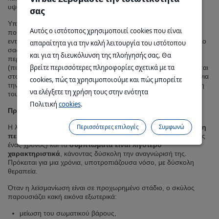
υψόμετρο μεταξύ 80 και 400 μέτρων.
σας
Υπάρχουν πολλά αποτελεσματικά
εντομοαπωθητικά προϊόντα
Αυτός ο ιστότοπος χρησιμοποιεί cookies που είναι
που χρησιμοποιούνται ενάντια στις σκνίπες. Η εφαρμογή ενός
εντομοαπωθητικού κολλάρου (π.χ. με δελταμεθρίνη) στον σκύλο
απαραίτητα για την καλή λειτουργία του ιστότοπου
σας, από τον Απρίλιο έως τον Οκτώβριο, είναι απαραίτητη σε
και για τη διευκόλυνση της πλοήγησής σας. Θα
περιοχές υψηλού κινδύνου. Άλλες φαρμακοτεχνικές μορφές
βρείτε περισσότερες πληροφορίες σχετικά με τα
(πιπέτες ή σπρεϊ, με τα οποία η εντομοκτόνος ουσία διασπείρεται
στο δέρμα) είναι επίσης χρήσιμες. Ρωτήστε τον κτηνίατρο σας για
cookies, πώς τα χρησιμοποιούμε και πώς μπορείτε
την καταλληλότερη εντομοαπωθητική αγωγή για την περίπτωση
να ελέγξετε τη χρήση τους στην ενότητα
του σκύλου σας.
Πολιτική
cookies
.
Προστατεύοντας τον σκύλο σας από τη λεϊσμανίωση
Περισσότερες επιλογές
Συμφωνώ
Η λεϊσμανίωση του σκύλου είναι μια αργά εξελισσόμενη νόσος:
η
περίοδος επώασης μπορεί να είναι μεγάλη
(τρείς μήνες έως
ένας χρόνος) και τα
συμπτώματα είναι λιγότερo
χαρακτηριστικά
, κάνοντας δύσκολη την αναγνώρισή της.
Πρόκειται για μια χρόνια, υποτροπιάζουσα νόσο, με δύσκολη
θεραπεία.
Όταν η λεϊσμανίωση είναι σε προχωρημένο στάδιο, ο σκύλος
παρουσιάζει κακή εικόνα εξωτερικά:
μείωση του σωματικού βάρους,