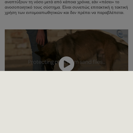
αναπτύξουν τη νόσο μετά από κάποια χρόνια, εάν «πέσει» το
ανοσοποιητικό τους σύστημα. Είναι συνεπώς επιτακτική η τακτική
χρήση των εντομοαπωθητικών και δεν πρέπει να παραβλέπεται.
Νομική σημείωση
Επικοινωνία
Πολιτική απορρήτου
Πολιτική Cookies
Διαχείριση Cookies