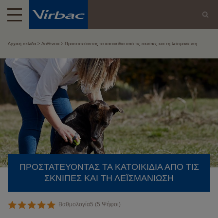
Αρχική σελίδα
Ασθένεια
Προστατεύοντας τα κατοικίδια από τις σκνίπες και τη λεϊσμανίωση
ΠΡΟΣΤΑΤΕΎΟΝΤΑΣ ΤΑ ΚΑΤΟΙΚΊΔΙΑ ΑΠΌ ΤΙΣ
ΣΚΝΊΠΕΣ ΚΑΙ ΤΗ ΛΕΪΣΜΑΝΊΩΣΗ
Βαθμολογία
5
(
5
Ψήφοι)