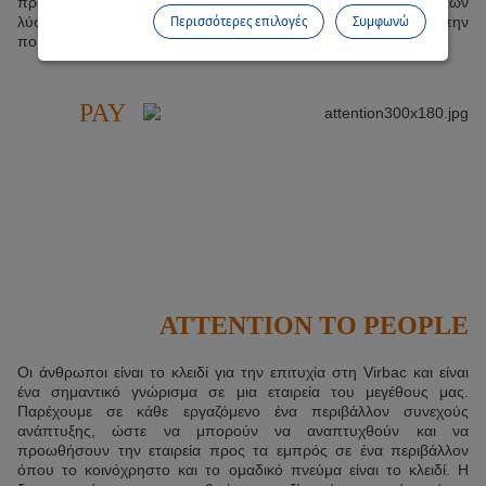
πρόβλεψη των αναγκών τους και την παροχή χρήσιμων, διαρκών
Περισσότερες επιλογές
Συμφωνώ
λύσεων που βελτιώνουν την κτηνιατρική πρακτική και την
ποιότητα ζωής των ζώων.
PAY
ATTENTION TO PEOPLE
Οι άνθρωποι είναι το κλειδί για την επιτυχία στη Virbac και είναι
ένα σημαντικό γνώρισμα σε μια εταιρεία του μεγέθους μας.
Παρέχουμε σε κάθε εργαζόμενο ένα περιβάλλον συνεχούς
ανάπτυξης, ώστε να μπορούν να αναπτυχθούν και να
προωθήσουν την εταιρεία προς τα εμπρός σε ένα περιβάλλον
όπου το κοινόχρηστο και το ομαδικό πνεύμα είναι το κλειδί. Η