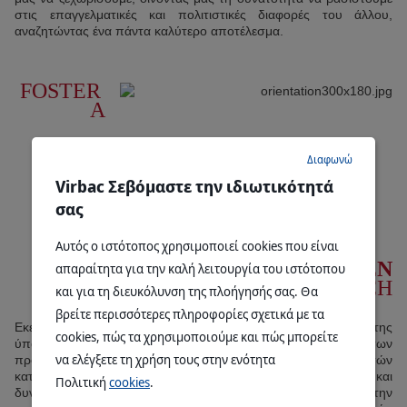
στις επαγγελματικές και πολιτιστικές διαφορές του άλλου,
αναζητώντας ένα πάντα καλύτερο αποτέλεσμα.
FOSTER 
A
Διαφωνώ
Virbac Σεβόμαστε την ιδιωτικότητά
σας
Αυτός ο ιστότοπος χρησιμοποιεί cookies που είναι
CUSTOMER-DRIVEN
απαραίτητα για την καλή λειτουργία του ιστότοπου
APPROACH
και για τη διευκόλυνση της πλοήγησής σας. Θα
βρείτε περισσότερες πληροφορίες σχετικά με τα
Εκείνοι που φροντίζουν τα ζώα, αποτελούν την πεμπτουσία της
cookies, πώς τα χρησιμοποιούμε και πώς μπορείτε
ύπαρξης μας. Γι 'αυτό είναι απαραίτητο να έχουμε επίγνωση των
να ελέγξετε τη χρήση τους στην ενότητα
προσδοκιών των κτηνιάτρων, των αγροτών και των ιδιοκτητών
κατοικίδιων ζώων. Αυτή είναι η «μαγιά» για τις μοναδικές και
Πολιτική
cookies
.
δυνατές σχέσεις που έχουμε μαζί τους, που είναι το κλειδί για την