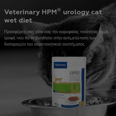
®
Veterinary HPM
urology cat
wet diet
Προσφέρετε στη γάτα σας την κορυφαίας ποιότητας υγρή
τροφή που θα τη βοηθήσει στην αντιμετώπιση των
διαταραχών του ουροποιητικού συστήματος