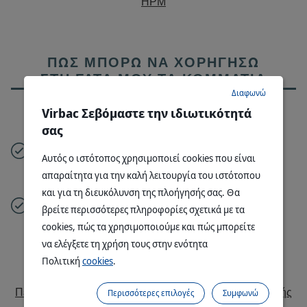
ΗΡΜ
ΠΏΣ ΜΠΟΡΏ ΝΑ ΧΟΡΗΓΉΣΩ
ΣΤΗ ΓΆΤΑ ΜΟΥ ΤΑ ΚΟΜΜΆΤΙΑ
Διαφωνώ
ΣΕ ΣΆΛΤΣΑ VETERINARY
®
Virbac Σεβόμαστε την ιδιωτικότητά
HPM
;
σας
Η τροφή μας είναι πλήρης και μπορεί να χορηγηθεί
Αυτός ο ιστότοπος χρησιμοποιεί cookies που είναι
είτε ως αποκλειστική διατροφή, είτε ταυτόχρονα με
απαραίτητα για την καλή λειτουργία του ιστότοπου
®
κροκέτες για γάτες VETERINARY HPM
.
και για τη διευκόλυνση της πλοήγησής σας. Θα
Η ποσότητα που θα χορηγήσετε καθορίζεται από το
βρείτε περισσότερες πληροφορίες σχετικά με τα
σωματικό βάρος της γάτας και από την επιλογή που
cookies, πώς τα χρησιμοποιούμε και πώς μπορείτε
θα κάνετε να αναμιχθεί ή όχι με την ξηρή τροφή.
να ελέγξετε τη χρήση τους στην ενότητα
Πολιτική
cookies
.
Περισσότερες επιλογές
Συμφωνώ
Περισσότερες πληροφορίες για το πρόγραμμα διατροφής