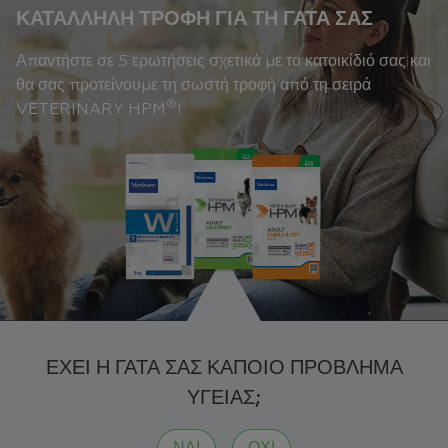
ΚΑΤΆΛΛΗΛΗ ΤΡΟΦΉ ΓΙΑ ΤΗ ΓΆΤΑ ΣΑΣ
Απαντήστε σε 5 ερωτήσεις σχετικά με το κατοικίδιό σας και
θα σας προτείνουμε τη σωστή τροφή από τη σειρά
®
VETERINARY HPM
!
ΈΧΕΙ Η ΓΆΤΑ ΣΑΣ ΚΆΠΟΙΟ ΠΡΌΒΛΗΜΑ
ΥΓΕΊΑΣ;