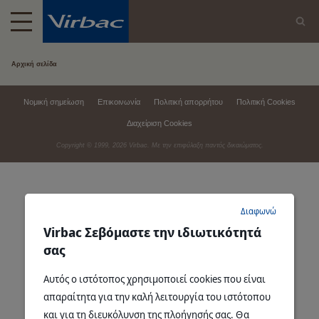
Αρχική σελίδα
Νομική σημείωση
Επικοινωνία
Πολιτική απορρήτου
Πολιτική Cookies
Διαχείριση Cookies
Copyright © 1999,
2026
Virbac. Με την επιφύλαξη παντός δικαιώματος.
Διαφωνώ
Virbac Σεβόμαστε την ιδιωτικότητά
σας
Αυτός ο ιστότοπος χρησιμοποιεί cookies που είναι
απαραίτητα για την καλή λειτουργία του ιστότοπου
και για τη διευκόλυνση της πλοήγησής σας. Θα