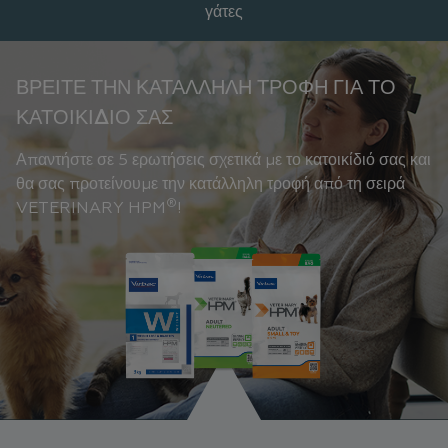
γάτες
ΒΡΕΊΤΕ ΤΗΝ ΚΑΤΆΛΛΗΛΗ ΤΡΟΦΉ ΓΙΑ ΤΟ
ΚΑΤΟΙΚΊΔΙΟ ΣΑΣ
Απαντήστε σε 5 ερωτήσεις σχετικά με το κατοικίδιό σας και
θα σας προτείνουμε την κατάλληλη τροφή από τη σειρά
®
VETERINARY HPM
!