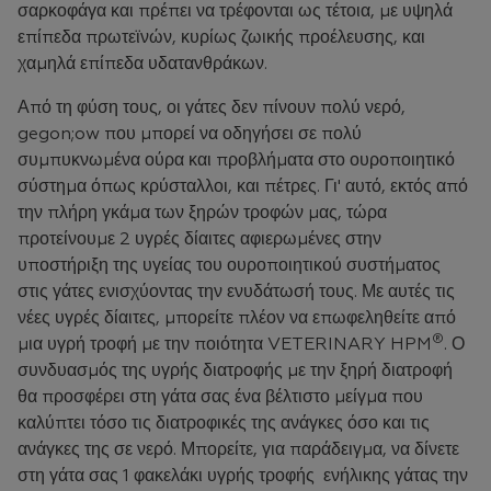
σαρκοφάγα και πρέπει να τρέφονται ως τέτοια, με υψηλά
επίπεδα πρωτεϊνών, κυρίως ζωικής προέλευσης, και
χαμηλά επίπεδα υδατανθράκων.
Από τη φύση τους, οι γάτες δεν πίνουν πολύ νερό,
gegon;ow που μπορεί να οδηγήσει σε πολύ
συμπυκνωμένα ούρα και προβλήματα στο ουροποιητικό
σύστημα όπως κρύσταλλοι, και πέτρες. Γι' αυτό, εκτός από
την πλήρη γκάμα των ξηρών τροφών μας, τώρα
προτείνουμε 2 υγρές δίαιτες αφιερωμένες στην
υποστήριξη της υγείας του ουροποιητικού συστήματος
στις γάτες ενισχύοντας την ενυδάτωσή τους. Με αυτές τις
νέες υγρές δίαιτες, μπορείτε πλέον να επωφεληθείτε από
®
μια υγρή τροφή με την ποιότητα VETERINARY HPM
. Ο
συνδυασμός της υγρής διατροφής με την ξηρή διατροφή
θα προσφέρει στη γάτα σας ένα βέλτιστο μείγμα που
καλύπτει τόσο τις διατροφικές της ανάγκες όσο και τις
ανάγκες της σε νερό. Μπορείτε, για παράδειγμα, να δίνετε
στη γάτα σας 1 φακελάκι υγρής τροφής ενήλικης γάτας την