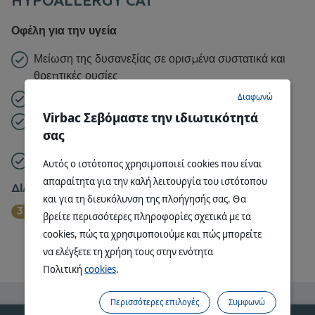
HYPOALLERGY CAT
Οφέλη για την υγεία
Μείωση της δυσανεξίας σε ορισμένα συστατικά και
θρεπτικές ουσίες
Διαφωνώ
Διαχείριση των πιο κοινών αλλεργιών
Virbac Σεβόμαστε την ιδιωτικότητά
Ταιριάζει απόλυτα στις καθημερινές απαιτήσεις της
σας
γάτας
Εξασφαλίζει την πεπτική λειτουργία
Αυτός ο ιστότοπος χρησιμοποιεί cookies που είναι
απαραίτητα για την καλή λειτουργία του ιστότοπου
ΔΙΑΘΈΣΙΜΑ ΜΕΓΈΘΗ:
και για τη διευκόλυνση της πλοήγησής σας. Θα
3 KG
βρείτε περισσότερες πληροφορίες σχετικά με τα
cookies, πώς τα χρησιμοποιούμε και πώς μπορείτε
ΒΡΕΊΤΕ ΤΑ ΣΗΜΕΊΑ ΠΏΛΗΣΗΣ
να ελέγξετε τη χρήση τους στην ενότητα
Πολιτική
cookies
.
Περισσότερες επιλογές
Συμφωνώ