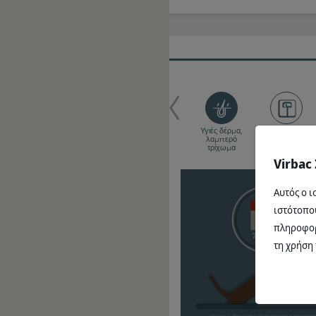
Ανοσολογική
Υγιές δέρμα,
Έλεγχος του
υποστήριξη
λαμπερό
σωματικού
τρίχωμα
βάρους
Virbac
Αυτός ο ι
ιστότοπου
πληροφορί
τη χρήση 
 αντιοξειδωτικό, βοηθούν στη