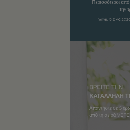
Περισσότεροι από
την 
(πηγή: GIE AC 2020
ΒΡΕΊΤΕ ΤΗΝ
ΚΑΤΆΛΛΗΛΗ ΤΡ
Απαντήστε σε 5 ερω
από τη σειρά VE