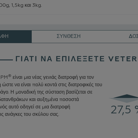
0g, 1,5kg και 3kg.
ΑΦΉ
ΣΎΝΘΕΣΗ
ΔΟ
ΓΙΑΤΊ ΝΑ ΕΠΙΛΈΞΕΤΕ VETE
®
HPM
είναι μια νέας γενιάς διατροφή για τον
 ώστε να είναι πολύ κοντά στις διατροφικές του
γο. Η μοναδική της σύσταση βασίζεται σε
δατανθράκων και αυξημένα ποσοστά
νός αυτό οδηγεί σε μια διατροφή
27,5 
34 
ς ανάγκες του σκύλου σας.