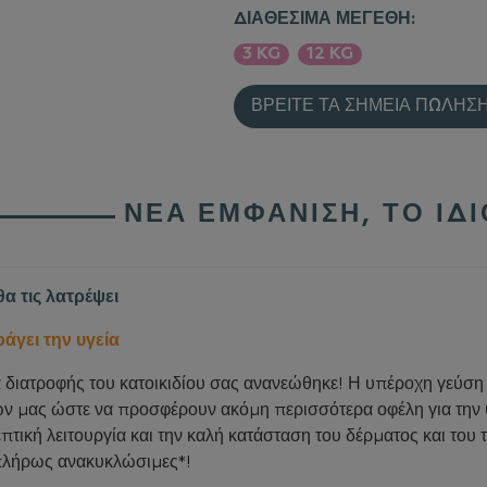
ΔΙΑΘΈΣΙΜΑ ΜΕΓΈΘΗ:
3 KG
12 KG
ΒΡΕΊΤΕ ΤΑ ΣΗΜΕΊΑ ΠΏΛΗΣ
ΝΈΑ ΕΜΦΆΝΙΣΗ, ΤΟ ΊΔ
θα τις λατρέψει
άγει την υγεία
 διατροφής του κατοικιδίου σας ανανεώθηκε! Η υπέροχη γεύση 
ν μας ώστε να προσφέρουν ακόμη περισσότερα οφέλη για την υ
τική λειτουργία και την καλή κατάσταση του δέρματος και του τ
 πλήρως ανακυκλώσιμες*!