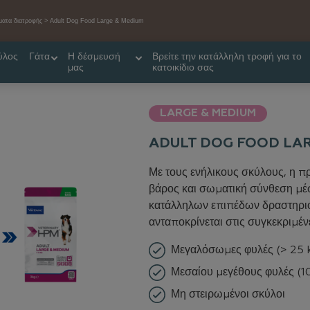
ατα διατροφής
Adult Dog Food Large & Medium
ύλος
Γάτα
Η δέσμευσή
Βρείτε την κατάλληλη τροφή για το
μας
κατοικίδιο σας
LARGE & MEDIUM
ADULT DOG FOOD LAR
Με τους ενήλικους σκύλους, η πρ
βάρος και σωματική σύνθεση μέ
κατάλληλων επιπέδων δραστηρ
ανταποκρίνεται στις συγκεκριμέν
Μεγαλόσωμες φυλές (> 25 k
Μεσαίου μεγέθους φυλές (10
Μη στειρωμένοι σκύλοι