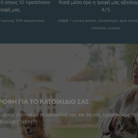
 6 στους 10 προτείνουν
Κατά μέσο όρο η τροφή μας αξιολογε
τροφή μας.
4/5
 survey, 1519 responses)
(πηγή: * conso animo, shopmium, que chois
millions conso)
ΟΦΉ ΓΙΑ ΤΟ ΚΑΤΟΙΚΊΔΙΟ ΣΑΣ
τήσεις σχετικά με το κατοικίδιό σας και θα σας προτείνουμε τ
®
TERINARY HPM
!