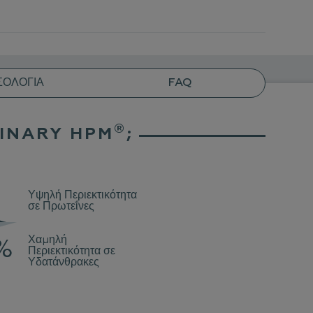
ΣΟΛΟΓΊΑ
FAQ
®
RINARY HPM
;
Υψηλή Περιεκτικότητα
σε Πρωτεΐνες
Χαμηλή
%
%
Περιεκτικότητα σε
Υδατάνθρακες