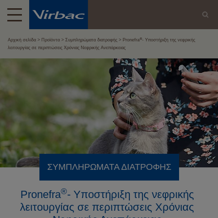
®
Αρχική σελίδα
Προϊόντα
Συμπληρώματα διατροφής
Pronefra
- Υποστήριξη της νεφρικής
λειτουργίας σε περιπτώσεις Χρόνιας Νεφρικής Ανεπάρκειας
ΣΥΜΠΛΗΡΏΜΑΤΑ ΔΙΑΤΡΟΦΉΣ
®
Pronefra
- Υποστήριξη της νεφρικής
λειτουργίας σε περιπτώσεις Χρόνιας