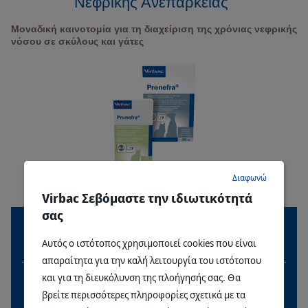
Νεφρικής Ανεπάρκειας
Μοναδική καινοτομία για τη διαχείριση της χρόνιας νεφρικής
νόσου σε σκύλους και γάτες
Διαφωνώ
Virbac Σεβόμαστε την ιδιωτικότητά
σας
Αυτός ο ιστότοπος χρησιμοποιεί cookies που είναι
Γάτα
Σκύλος
απαραίτητα για την καλή λειτουργία του ιστότοπου
και για τη διευκόλυνση της πλοήγησής σας. Θα
βρείτε περισσότερες πληροφορίες σχετικά με τα
Διατροφικό συμπλήρωμα