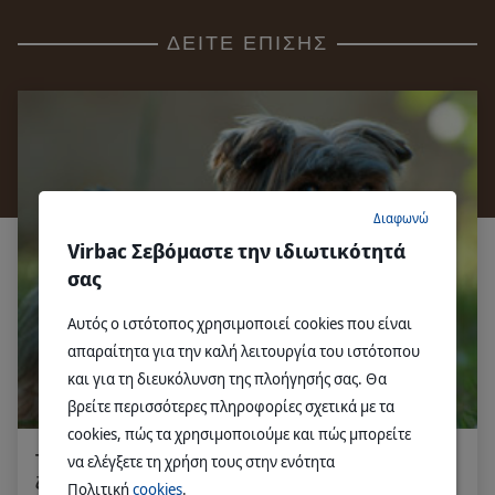
ΔΕΊΤΕ ΕΠΊΣΗΣ
Διαφωνώ
Virbac Σεβόμαστε την ιδιωτικότητά
σας
Αυτός ο ιστότοπος χρησιμοποιεί cookies που είναι
απαραίτητα για την καλή λειτουργία του ιστότοπου
και για τη διευκόλυνση της πλοήγησής σας. Θα
βρείτε περισσότερες πληροφορίες σχετικά με τα
cookies, πώς τα χρησιμοποιούμε και πώς μπορείτε
να ελέγξετε τη χρήση τους στην ενότητα
Τα οφέλη μιας τροφής υψηλής περιεκτικότητας σε
ζωική πρωτεΐνη
Πολιτική
cookies
.